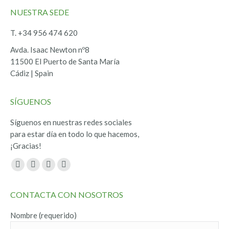
NUESTRA SEDE
T. +34 956 474 620
Avda. Isaac Newton nº8
11500 El Puerto de Santa María
Cádiz | Spain
SÍGUENOS
Síguenos en nuestras redes sociales
para estar día en todo lo que hacemos,
¡Gracias!
Encuéntranos en:
Facebook
Twitter
YouTube
Instagram
page
page
page
page
CONTACTA CON NOSOTROS
opens
opens
opens
opens
in
in
in
in
Nombre (requerido)
new
new
new
new