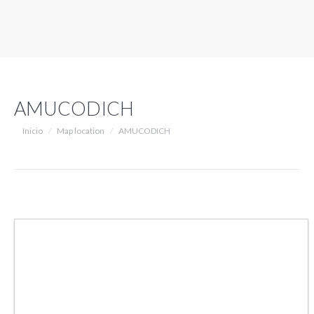
AMUCODICH
Estás aquí:
Inicio
Map location
AMUCODICH