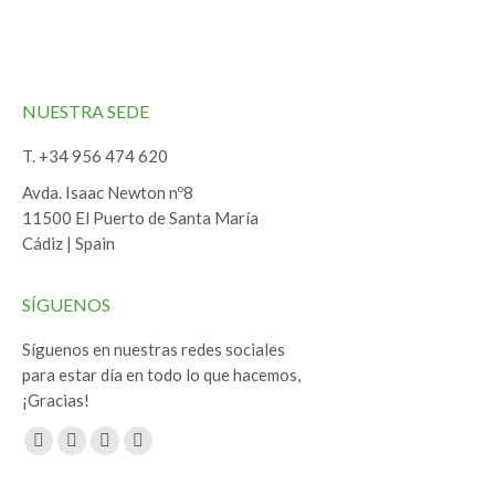
NUESTRA SEDE
T. +34 956 474 620
Avda. Isaac Newton nº8
11500 El Puerto de Santa María
Cádiz | Spain
SÍGUENOS
Síguenos en nuestras redes sociales
para estar día en todo lo que hacemos,
¡Gracias!
Encuéntranos en:
Facebook
Twitter
YouTube
Instagram
page
page
page
page