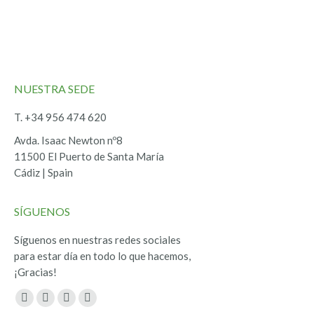
NUESTRA SEDE
T. +34 956 474 620
Avda. Isaac Newton nº8
11500 El Puerto de Santa María
Cádiz | Spain
SÍGUENOS
Síguenos en nuestras redes sociales
para estar día en todo lo que hacemos,
¡Gracias!
Encuéntranos en:
Facebook
Twitter
YouTube
Instagram