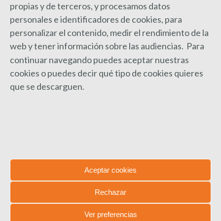
propias y de terceros, y procesamos datos
personales e identificadores de cookies, para
personalizar el contenido, medir el rendimiento de la
web y
tener información sobre las audiencias. Para
continuar navegando puedes aceptar nuestras
cookies o puedes decir qué tipo de cookies quieres
que se descarguen.
Convocatoria Ayudas Alumnado
Necesidades Apoyo
Aceptar cookies
Legislación
Por
Gerencia
14 agosto, 2018
Deja un comentario
Rechazar
Publicado con BOE de 14 de agosto de 2018,
Extracto de la Resolución de la Secretaría de
Ver preferencias