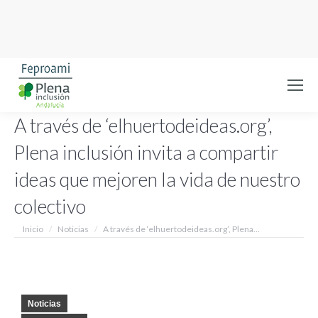
A través de ‘elhuertodeideas.org’,
Plena inclusión invita a compartir
ideas que mejoren la vida de nuestro
colectivo
Estás aquí:
Inicio
Noticias
A través de ‘elhuertodeideas.org’, Plena…
Noticias