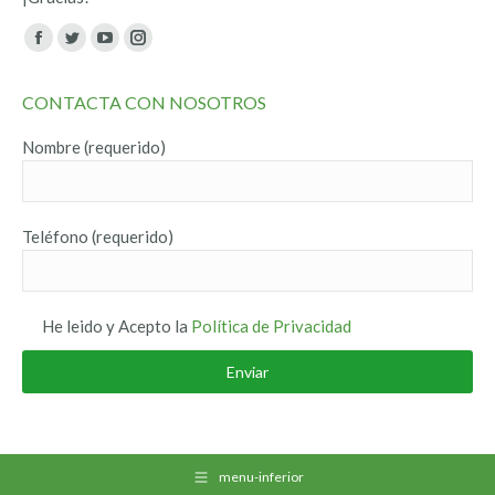
Encuéntranos en:
Facebook
Twitter
YouTube
Instagram
page
page
page
page
CONTACTA CON NOSOTROS
opens
opens
opens
opens
in
in
in
in
Nombre (requerido)
new
new
new
new
window
window
window
window
Teléfono (requerido)
He leido y Acepto la
Política de Privacidad
menu-inferior