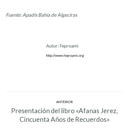
Fuente: Apadis Bahía de Algeciras
Autor:
Feproami
http://www.feproami.org
Navegación
ANTERIOR
entre
Presentación del libro «Afanas Jerez,
Entrada
entradas
Cincuenta Años de Recuerdos»
anterior: