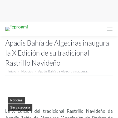
Apadis Bahía de Algeciras inaugura
la X Edición de su tradicional
Rastrillo Navideño
Estás aquí:
Inicio
Noticias
Apadis Bahía de Algeciras inaugura…
Noticias
Sin categoría
La X Edición del tradicional Rastrillo Navideño de
Apadis Bahía de Algeciras (Asociación de Padres de