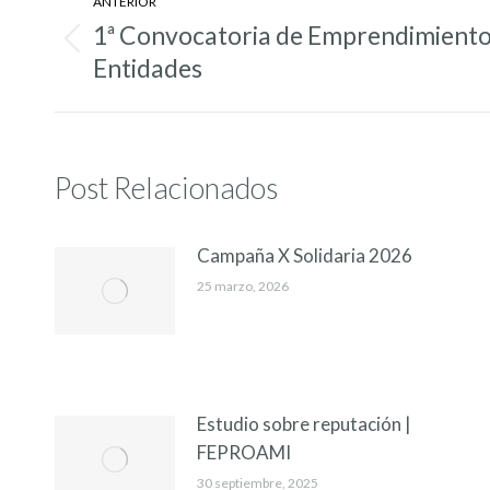
ANTERIOR
entre
1ª Convocatoria de Emprendimiento 
Entrada
entradas
Entidades
anterior:
Post Relacionados
Campaña X Solidaria 2026
25 marzo, 2026
Estudio sobre reputación |
FEPROAMI
30 septiembre, 2025