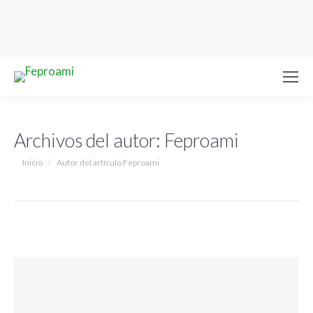
Archivos del autor:
Feproami
Estás aquí:
Inicio
Autor del artículo Feproami