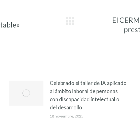
El CERMI
rtable»
Entrada
pres
siguiente:
Celebrado el taller de IA aplicado
al ámbito laboral de personas
con discapacidad intelectual o
del desarrollo
18 noviembre, 2025