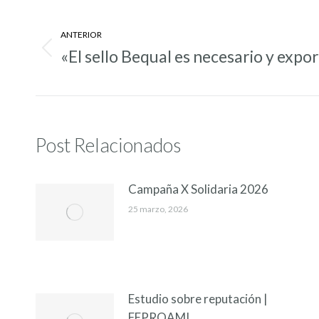
Navegación
entre
ANTERIOR
«El sello Bequal es necesario y expo
Entrada
entradas
anterior:
Post Relacionados
Campaña X Solidaria 2026
25 marzo, 2026
Estudio sobre reputación |
FEPROAMI