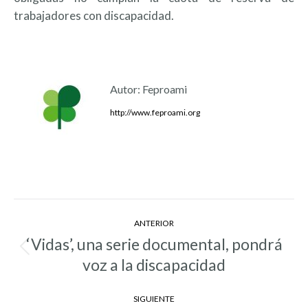
trabajadores con discapacidad.
Autor:
Feproami
http://www.feproami.org
Navegación
ANTERIOR
entre
‘Vidas’, una serie documental, pondrá
Entrada
entradas
voz a la discapacidad
anterior:
SIGUIENTE