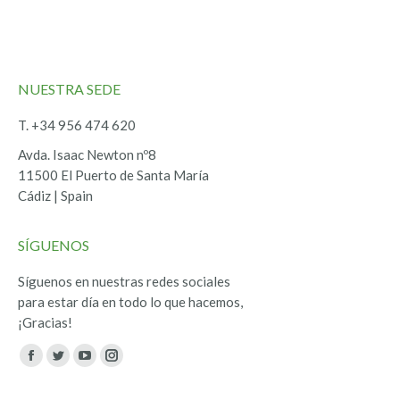
NUESTRA SEDE
T. +34 956 474 620
Avda. Isaac Newton nº8
11500 El Puerto de Santa María
Cádiz | Spain
SÍGUENOS
Síguenos en nuestras redes sociales
para estar día en todo lo que hacemos,
¡Gracias!
Encuéntranos en:
Facebook
Twitter
YouTube
Instagram
page
page
page
page