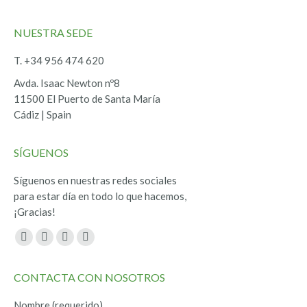
NUESTRA SEDE
T. +34 956 474 620
Avda. Isaac Newton nº8
11500 El Puerto de Santa María
Cádiz | Spain
SÍGUENOS
Síguenos en nuestras redes sociales
para estar día en todo lo que hacemos,
¡Gracias!
Encuéntranos en:
Facebook
Twitter
YouTube
Instagram
page
page
page
page
CONTACTA CON NOSOTROS
opens
opens
opens
opens
in
in
in
in
Nombre (requerido)