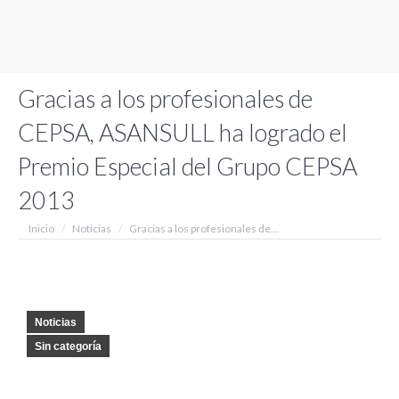
Gracias a los profesionales de
CEPSA, ASANSULL ha logrado el
Premio Especial del Grupo CEPSA
2013
Estás aquí:
Inicio
Noticias
Gracias a los profesionales de…
Noticias
Sin categoría