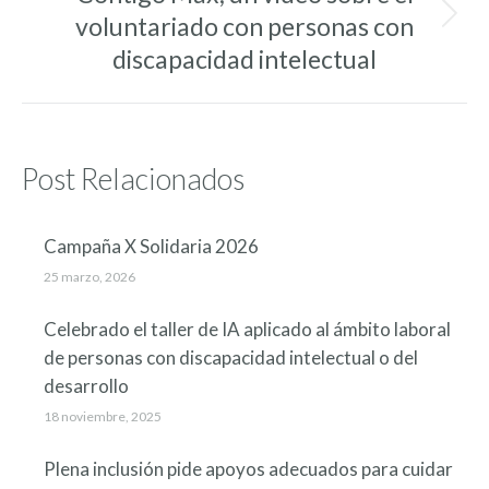
voluntariado con personas con
Entrada
siguiente:
discapacidad intelectual
Post Relacionados
Campaña X Solidaria 2026
25 marzo, 2026
Celebrado el taller de IA aplicado al ámbito laboral
de personas con discapacidad intelectual o del
desarrollo
18 noviembre, 2025
Plena inclusión pide apoyos adecuados para cuidar