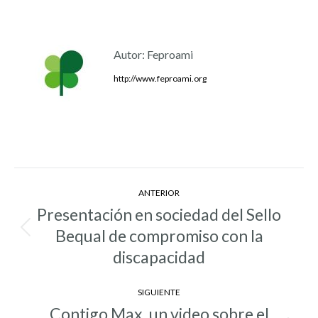
Autor:
Feproami
http://www.feproami.org
Navegación
ANTERIOR
entre
Presentación en sociedad del Sello
entradas
Bequal de compromiso con la
Entrada
anterior:
discapacidad
SIGUIENTE
Contigo Max, un video sobre el