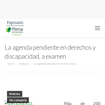
La agenda pendiente en derechos y
discapacidad, a examen
Estás aquí:
Inicio
Noticias
La agenda pendiente en derechos…
Noticias
Sin categoría
Más de 200