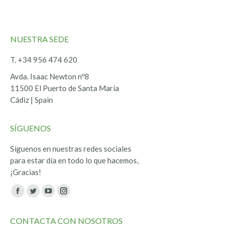
NUESTRA SEDE
T. +34 956 474 620
Avda. Isaac Newton nº8
11500 El Puerto de Santa María
Cádiz | Spain
SÍGUENOS
Síguenos en nuestras redes sociales
para estar día en todo lo que hacemos,
¡Gracias!
Encuéntranos en:
Facebook
Twitter
YouTube
Instagram
page
page
page
page
CONTACTA CON NOSOTROS
opens
opens
opens
opens