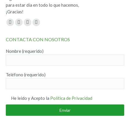
para estar día en todo lo que hacemos,
¡Gracias!
Encuéntranos en:
Facebook
Twitter
YouTube
Instagram
page
page
page
page
CONTACTA CON NOSOTROS
opens
opens
opens
opens
in
in
in
in
Nombre (requerido)
new
new
new
new
window
window
window
window
Teléfono (requerido)
He leido y Acepto la
Política de Privacidad