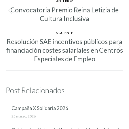
ANTERIOR
entre
Convocatoria Premio Reina Letizia de
Entrada
entradas
Cultura Inclusiva
anterior:
SIGUIENTE
Resolución SAE incentivos públicos para
financiación costes salariales en Centros
Entrada
siguiente:
Especiales de Empleo
Post Relacionados
Campaña X Solidaria 2026
25 marzo, 2026