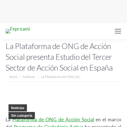
La Plataforma de ONG de Acción
Social presenta Estudio del Tercer
Sector de Acción Social en España
Estás aquí:
Inicio
Noticias
La Plataforma de ONG de…
Noticias
Sin categoría
La
Plataforma de ONG de Acción Social
en el marco
del
Programa de Ciudadanía Activa
ha presentado el