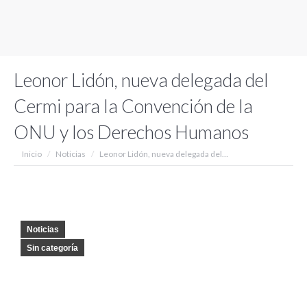
Leonor Lidón, nueva delegada del
Cermi para la Convención de la
ONU y los Derechos Humanos
Estás aquí:
Inicio
Noticias
Leonor Lidón, nueva delegada del…
Noticias
Sin categoría