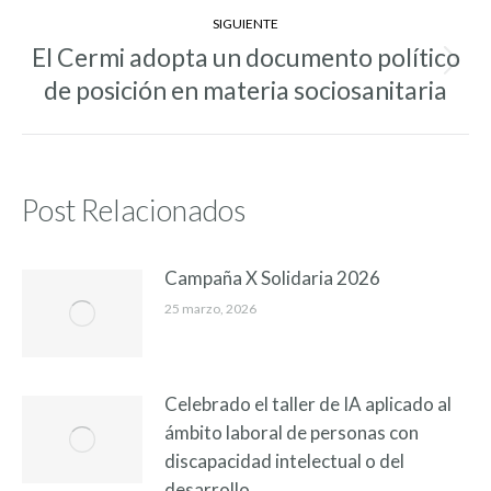
SIGUIENTE
El Cermi adopta un documento político
Entrada
de posición en materia sociosanitaria
siguiente:
Post Relacionados
Campaña X Solidaria 2026
25 marzo, 2026
Celebrado el taller de IA aplicado al
ámbito laboral de personas con
discapacidad intelectual o del
desarrollo