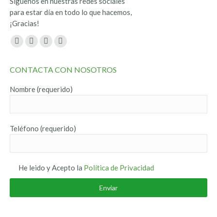
Síguenos en nuestras redes sociales
para estar día en todo lo que hacemos,
¡Gracias!
Encuéntranos en:
Facebook
Twitter
YouTube
Instagram
page
page
page
page
CONTACTA CON NOSOTROS
opens
opens
opens
opens
in
in
in
in
Nombre (requerido)
new
new
new
new
window
window
window
window
Teléfono (requerido)
He leido y Acepto la
Política de Privacidad