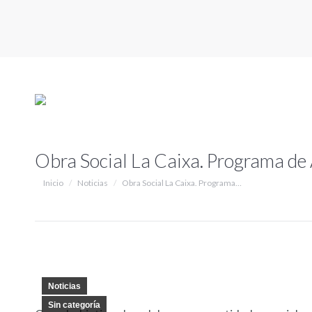
Obra Social La Caixa. Programa de 
Estás aquí:
Inicio
Noticias
Obra Social La Caixa. Programa…
Noticias
Sin categoría