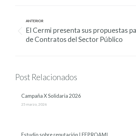
Navegación
entre
ANTERIOR
El Cermi presenta sus propuestas pa
entradas
Entrada
de Contratos del Sector Público
anterior:
Post Relacionados
Campaña X Solidaria 2026
25 marzo, 2026
Estudio sobre reputación | FEPROAMI