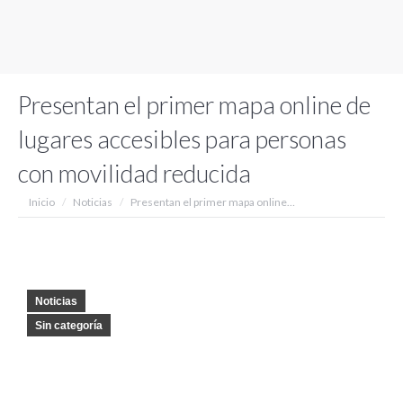
Presentan el primer mapa online de
lugares accesibles para personas
con movilidad reducida
Estás aquí:
Inicio
Noticias
Presentan el primer mapa online…
Noticias
Sin categoría