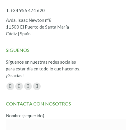
T. +34 956 474 620
Avda. Isaac Newton nº8
11500 El Puerto de Santa María
Cádiz | Spain
SÍGUENOS
Síguenos en nuestras redes sociales
para estar día en todo lo que hacemos,
¡Gracias!
Encuéntranos en:
Facebook
Twitter
YouTube
Instagram
page
page
page
page
CONTACTA CON NOSOTROS
opens
opens
opens
opens
in
in
in
in
Nombre (requerido)
new
new
new
new
window
window
window
window