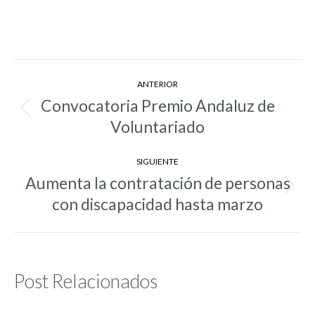
Navegación
ANTERIOR
entre
Convocatoria Premio Andaluz de
Entrada
entradas
Voluntariado
anterior:
SIGUIENTE
Aumenta la contratación de personas
Entrada
con discapacidad hasta marzo
siguiente:
Post Relacionados