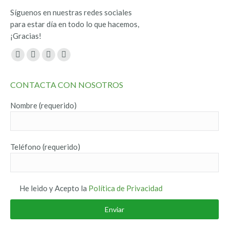
Síguenos en nuestras redes sociales
para estar día en todo lo que hacemos,
¡Gracias!
Encuéntranos en:
Facebook
Twitter
YouTube
Instagram
page
page
page
page
CONTACTA CON NOSOTROS
opens
opens
opens
opens
in
in
in
in
Nombre (requerido)
new
new
new
new
window
window
window
window
Teléfono (requerido)
He leido y Acepto la
Política de Privacidad