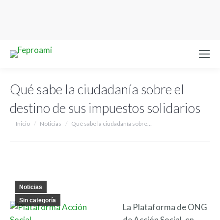
Qué sabe la ciudadanía sobre el
destino de sus impuestos solidarios
Estás aquí:
Inicio
Noticias
Qué sabe la ciudadanía sobre…
Noticias
Sin categoría
La Plataforma de ONG
de Acción Social, en