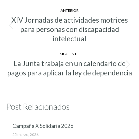
Navegación
ANTERIOR
entre
XIV Jornadas de actividades motrices
entradas
para personas con discapacidad
Entrada
anterior:
intelectual
SIGUIENTE
La Junta trabaja en un calendario de
Entrada
pagos para aplicar la ley de dependencia
siguiente:
Post Relacionados
Campaña X Solidaria 2026
25 marzo, 2026