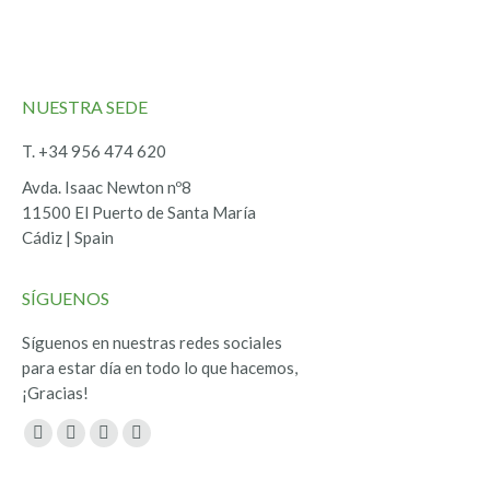
NUESTRA SEDE
T. +34 956 474 620
Avda. Isaac Newton nº8
11500 El Puerto de Santa María
Cádiz | Spain
SÍGUENOS
Síguenos en nuestras redes sociales
para estar día en todo lo que hacemos,
¡Gracias!
Encuéntranos en:
Facebook
Twitter
YouTube
Instagram
page
page
page
page