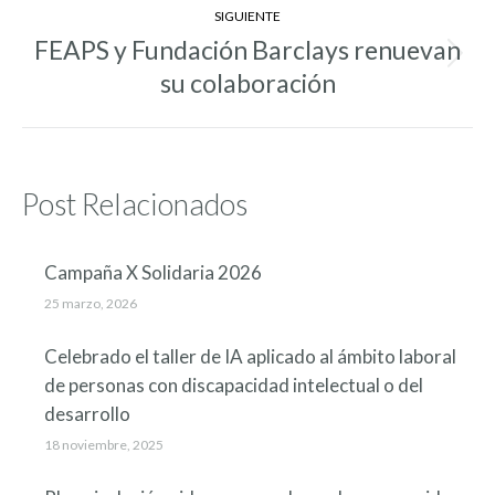
SIGUIENTE
FEAPS y Fundación Barclays renuevan
Entrada
su colaboración
siguiente:
Post Relacionados
Campaña X Solidaria 2026
25 marzo, 2026
Celebrado el taller de IA aplicado al ámbito laboral
de personas con discapacidad intelectual o del
desarrollo
18 noviembre, 2025