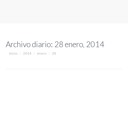
Archivo diario:
28 enero, 2014
Estás aquí:
Inicio
2014
enero
28