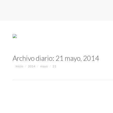
Archivo diario:
21 mayo, 2014
Estás aquí:
Inicio
2014
mayo
21