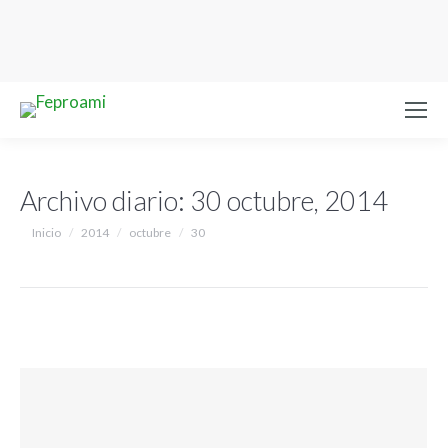
Archivo diario:
30 octubre, 2014
Estás aquí:
Inicio
2014
octubre
30