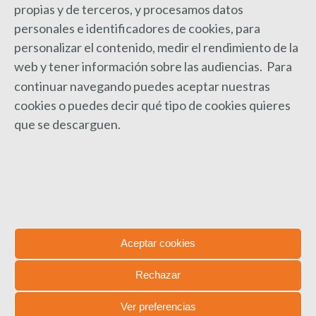
propias y de terceros, y procesamos datos
personales e identificadores de cookies, para
personalizar el contenido, medir el rendimiento de la
web y
tener información sobre las audiencias. Para
continuar navegando puedes aceptar nuestras
cookies o puedes decir qué tipo de cookies quieres
que se descarguen.
Manifiesto del movimiento
asociativo del autismo en España
Noticias
,
Sin categoría
Por
Feproami
23 marzo, 2015
Aceptar cookies
Deja un comentario
La Asamblea General de las Naciones Unidas,
Rechazar
preocupada por la prevalencia del autismo en
todas las regiones del mundo, declaró por
Ver preferencias