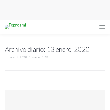
Archivo diario:
13 enero, 2020
Estás aquí:
Inicio
2020
enero
13