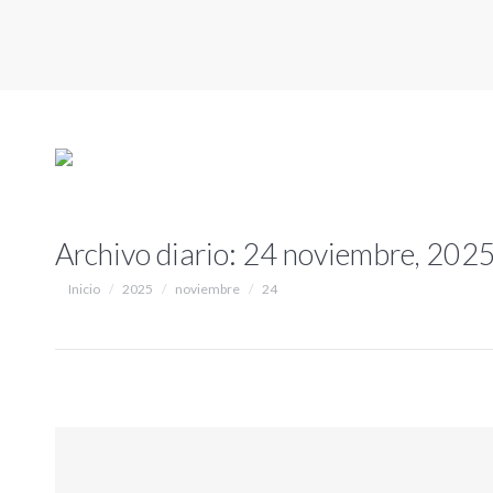
Archivo diario:
24 noviembre, 202
Estás aquí:
Inicio
2025
noviembre
24