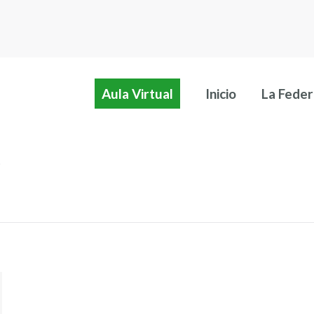
Aula Virtual
Inicio
La Feder
Aula Virtual
Inicio
La Feder
5