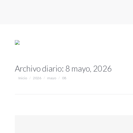
Archivo diario:
8 mayo, 2026
Estás aquí:
Inicio
2026
mayo
08