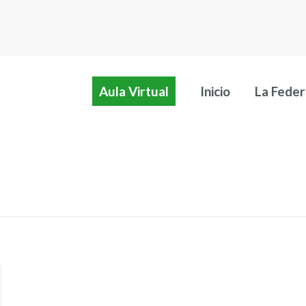
Aula Virtual
Inicio
La Feder
Aula Virtual
Inicio
La Feder