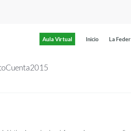
Aula Virtual
Inicio
La Feder
Aula Virtual
Inicio
La Feder
otoCuenta2015