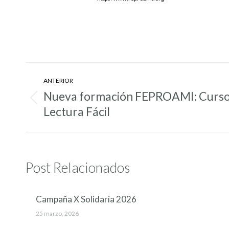
Navegación
ANTERIOR
entre
Nueva formación FEPROAMI: Curso 
Entrada
entradas
Lectura Fácil
anterior:
Post Relacionados
Campaña X Solidaria 2026
25 marzo, 2026