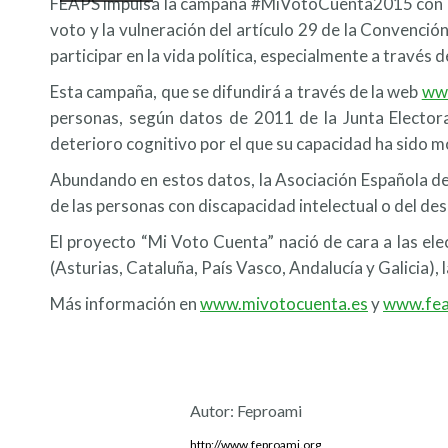
FEAPS impulsa la campaña #MiVotoCuenta2015 con el ob
voto y la vulneración del artículo 29 de la Convenci
participar en la vida política, especialmente a través d
Esta campaña, que se difundirá a través de la web
ww
personas, según datos de 2011 de la Junta Electora
deterioro cognitivo por el que su capacidad ha sido m
Abundando en estos datos, la Asociación Española d
de las personas con discapacidad intelectual o del des
El proyecto “Mi Voto Cuenta” nació de cara a las e
(Asturias, Cataluña, País Vasco, Andalucía y Galicia)
Más información en
www.mivotocuenta.es
y
www.fea
Autor:
Feproami
http://www.feproami.org