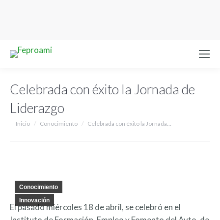
Celebrada con éxito la Jornada de
Liderazgo
Estás aquí:
Inicio
Conocimiento
Celebrada con éxito la Jornada…
Conocimiento
Innovación
El pasado miércoles 18 de abril, se celebró en el
Instituto de Formación, Empleo y Fomento del Ayto. de