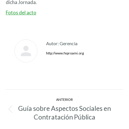
dicha Jornada.
Fotos del acto
Autor:
Gerencia
http://www.feproami.org
Navegación
ANTERIOR
entre
Guía sobre Aspectos Sociales en
Entrada
entradas
Contratación Pública
anterior: