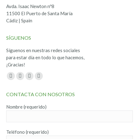
Avda. Isaac Newton nº8
11500 El Puerto de Santa María
Cádiz | Spain
SÍGUENOS
Síguenos en nuestras redes sociales
para estar día en todo lo que hacemos,
¡Gracias!
Encuéntranos en:
Facebook
Twitter
YouTube
Instagram
page
page
page
page
CONTACTA CON NOSOTROS
opens
opens
opens
opens
in
in
in
in
Nombre (requerido)
new
new
new
new
window
window
window
window
Teléfono (requerido)