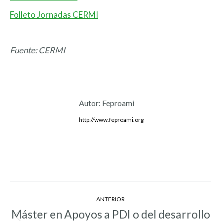
Folleto Jornadas CERMI
Fuente: CERMI
Autor:
Feproami
http://www.feproami.org
Navegación
ANTERIOR
entre
Máster en Apoyos a PDI o del desarrollo
Entrada