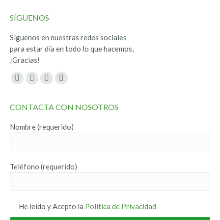
SÍGUENOS
Síguenos en nuestras redes sociales
para estar día en todo lo que hacemos,
¡Gracias!
Encuéntranos en:
Facebook
Twitter
YouTube
Instagram
page
page
page
page
CONTACTA CON NOSOTROS
opens
opens
opens
opens
in
in
in
in
Nombre (requerido)
new
new
new
new
window
window
window
window
Teléfono (requerido)
He leido y Acepto la
Política de Privacidad