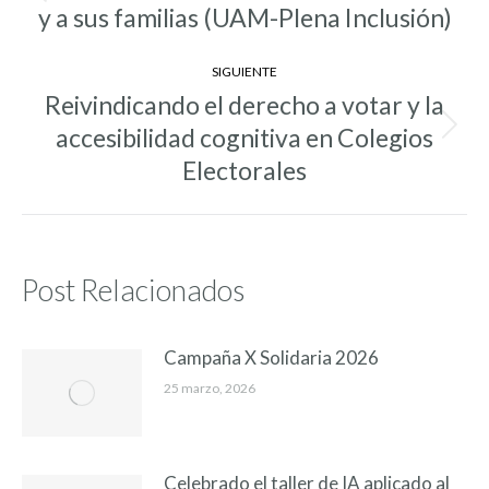
entradas
y a sus familias (UAM-Plena Inclusión)
anterior:
SIGUIENTE
Reivindicando el derecho a votar y la
accesibilidad cognitiva en Colegios
Entrada
siguiente:
Electorales
Post Relacionados
Campaña X Solidaria 2026
25 marzo, 2026
Celebrado el taller de IA aplicado al