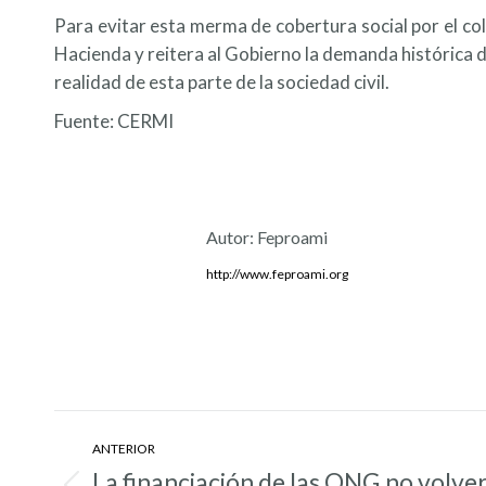
Para evitar esta merma de cobertura social por el col
Hacienda y reitera al Gobierno la demanda histórica d
realidad de esta parte de la sociedad civil.
Fuente: CERMI
Autor:
Feproami
http://www.feproami.org
Navegación
ANTERIOR
entre
La financiación de las ONG no volver