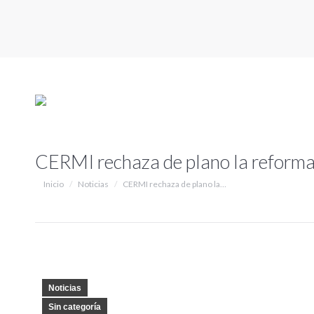
CERMI rechaza de plano la reforma 
Estás aquí:
Inicio
Noticias
CERMI rechaza de plano la…
Noticias
Sin categoría