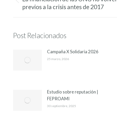
Entrada
entradas
previos a la crisis antes de 2017
anterior:
Post Relacionados
Campaña X Solidaria 2026
25 marzo, 2026
Estudio sobre reputación |
FEPROAMI
30 septiembre, 2025