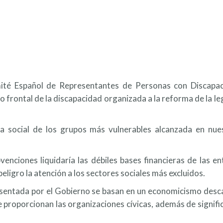
mité Español de Representantes de Personas con Discapa
 frontal de la discapacidad organizada a la reforma de la le
ura social de los grupos más vulnerables alcanzada en nu
venciones liquidaría las débiles bases financieras de las e
peligro la atención a los sectores sociales más excluidos.
esentada por el Gobierno se basan en un economicismo descar
e proporcionan las organizaciones cívicas, además de signi