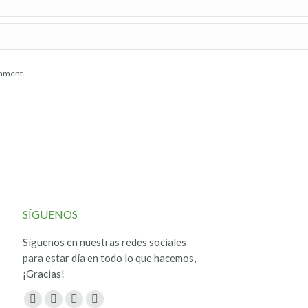
omment.
SÍGUENOS
Síguenos en nuestras redes sociales
para estar día en todo lo que hacemos,
¡Gracias!
Encuéntranos en:
Facebook
Twitter
YouTube
Instagram