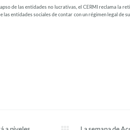
apso de las entidades no lucrativas, el CERMI reclama la re
e las entidades sociales de contar con un régimen legal de su
á a niveles
La semana de Acc