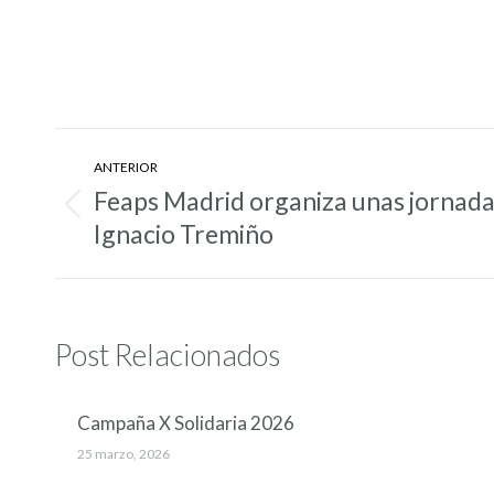
Navegación
ANTERIOR
entre
Feaps Madrid organiza unas jornada
Entrada
entradas
Ignacio Tremiño
anterior:
Post Relacionados
Campaña X Solidaria 2026
25 marzo, 2026