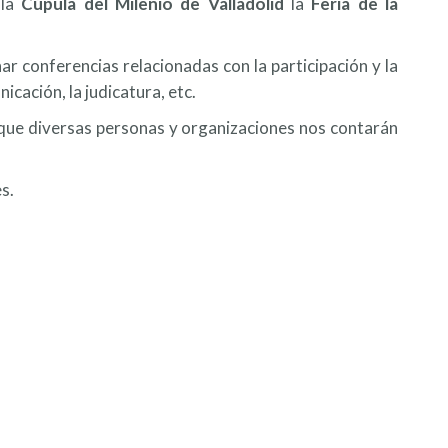
 la
Cúpula del Milenio de Valladolid
la
Feria de la
r conferencias relacionadas con la participación y la
cación, la judicatura, etc.
las que diversas personas y organizaciones nos contarán
s.