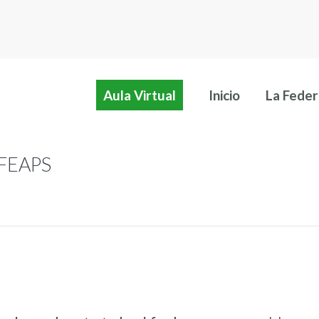
Aula Virtual
Inicio
La Feder
Aula Virtual
Inicio
La Feder
n FEAPS