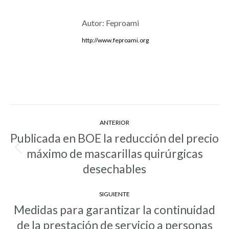
Autor:
Feproami
http://www.feproami.org
Navegación
ANTERIOR
entre
Publicada en BOE la reducción del precio
entradas
máximo de mascarillas quirúrgicas
Entrada
anterior:
desechables
SIGUIENTE
Medidas para garantizar la continuidad
de la prestación de servicio a personas