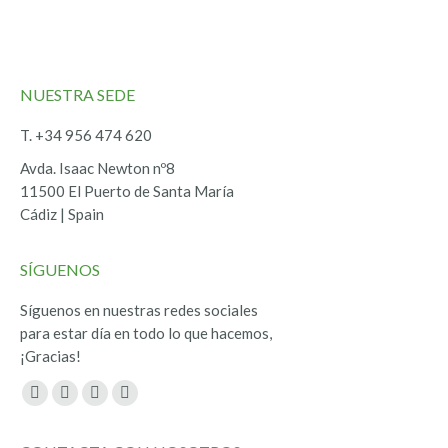
NUESTRA SEDE
T. +34 956 474 620
Avda. Isaac Newton nº8
11500 El Puerto de Santa María
Cádiz | Spain
SÍGUENOS
Síguenos en nuestras redes sociales
para estar día en todo lo que hacemos,
¡Gracias!
Encuéntranos en:
Facebook
Twitter
YouTube
Instagram
page
page
page
page