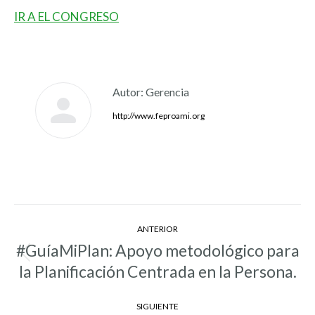
IR A EL CONGRESO
Autor:
Gerencia
http://www.feproami.org
Navegación
ANTERIOR
entre
#GuíaMiPlan: Apoyo metodológico para
Entrada
entradas
la Planificación Centrada en la Persona.
anterior:
SIGUIENTE