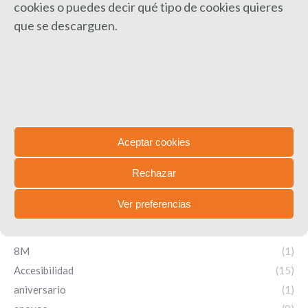
cookies o puedes decir qué tipo de cookies quieres
que se descarguen.
Save my name, email, and website in this browser for the next time I
comment.
Comentarios de la entrada
Aceptar cookies
Search:
Rechazar
Ver preferencias
Categorías
8M
(1)
Accesibilidad
(15)
aniversario
(1)