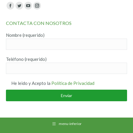
Encuéntranos en:
Facebook
Twitter
YouTube
Instagram
page
page
page
page
CONTACTA CON NOSOTROS
opens
opens
opens
opens
in
in
in
in
Nombre (requerido)
new
new
new
new
window
window
window
window
Teléfono (requerido)
He leido y Acepto la
Política de Privacidad
menu-inferior