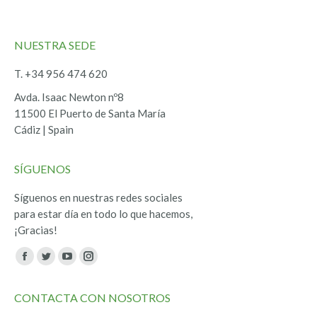
NUESTRA SEDE
T. +34 956 474 620
Avda. Isaac Newton nº8
11500 El Puerto de Santa María
Cádiz | Spain
SÍGUENOS
Síguenos en nuestras redes sociales
para estar día en todo lo que hacemos,
¡Gracias!
Encuéntranos en:
Facebook
Twitter
YouTube
Instagram
page
page
page
page
CONTACTA CON NOSOTROS
opens
opens
opens
opens