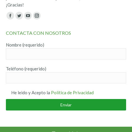
¡Gracias!
Encuéntranos en:
Facebook
Twitter
YouTube
Instagram
page
page
page
page
CONTACTA CON NOSOTROS
opens
opens
opens
opens
in
in
in
in
Nombre (requerido)
new
new
new
new
window
window
window
window
Teléfono (requerido)
He leido y Acepto la
Política de Privacidad