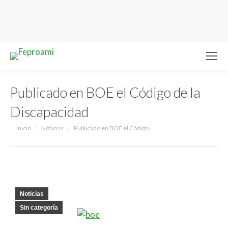
Publicado en BOE el Código de la
Discapacidad
Estás aquí:
Inicio
Noticias
Publicado en BOE el Código…
Noticias
Sin categoría