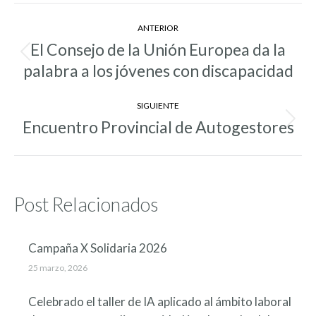
Navegación
ANTERIOR
entre
El Consejo de la Unión Europea da la
Entrada
entradas
palabra a los jóvenes con discapacidad
anterior:
SIGUIENTE
Encuentro Provincial de Autogestores
Entrada
siguiente:
Post Relacionados
Campaña X Solidaria 2026
25 marzo, 2026
Celebrado el taller de IA aplicado al ámbito laboral