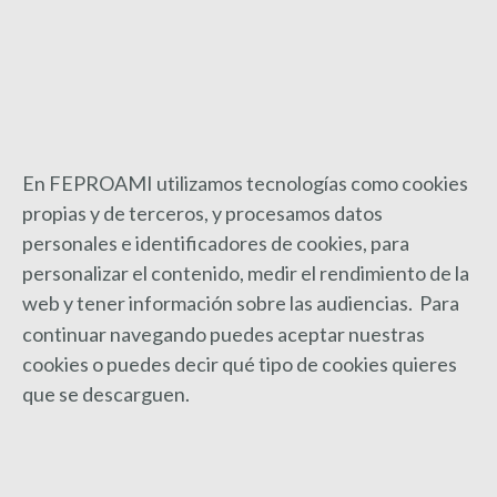
siguiente:
categoría de Celador/a en el Servicio
Andaluz de Salud.
Post Relacionados
En FEPROAMI utilizamos tecnologías como cookies
propias y de terceros, y procesamos datos
Convocatoria Premios Nacionales de
personales e identificadores de cookies, para
Discapacidad Reina Letizia
personalizar el contenido, medir el rendimiento de la
web y
tener información sobre las audiencias. Para
3 febrero, 2026
continuar navegando puedes aceptar nuestras
FEPROAMI recibe el Premio Andalucía Joven 2023
cookies o puedes decir qué tipo de cookies quieres
16 diciembre, 2023
que se descarguen.
FEPROAMI Premio Andalucía Joven 2023 |
Modalidad inclusión laboral