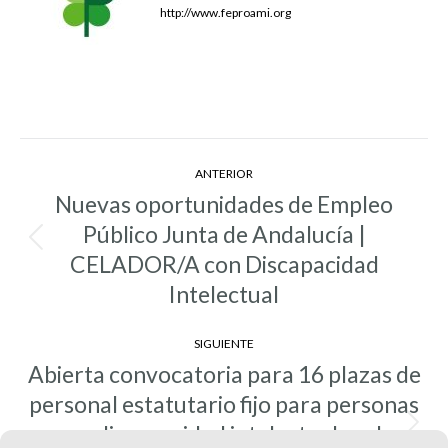
http://www.feproami.org
Navegación
ANTERIOR
entre
Nuevas oportunidades de Empleo
entradas
Público Junta de Andalucía |
Entrada
CELADOR/A con Discapacidad
anterior:
Intelectual
SIGUIENTE
Abierta convocatoria para 16 plazas de
personal estatutario fijo para personas
con discapacidad intelectual, en la
Entrada