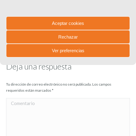
3 octubre, 2023
Comienza el plazo para presentar las candidaturas a
los Premios AFA 2023
Aceptar cookies
10 mayo, 2023
Rechazar
Ver preferencias
Deja una respuesta
Tu dirección de correo electrónico no será publicada. Los campos
requeridos están marcados
*
Comentario