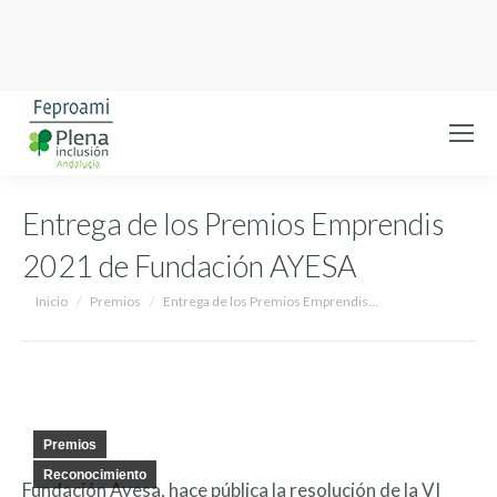
Entrega de los Premios Emprendis
2021 de Fundación AYESA
Estás aquí:
Inicio
Premios
Entrega de los Premios Emprendis…
Premios
Reconocimiento
Fundación Ayesa, hace pública la resolución de la VI