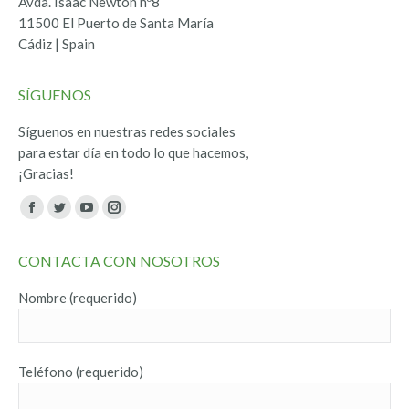
Avda. Isaac Newton nº8
11500 El Puerto de Santa María
Cádiz | Spain
SÍGUENOS
Síguenos en nuestras redes sociales
para estar día en todo lo que hacemos,
¡Gracias!
Encuéntranos en:
Facebook
Twitter
YouTube
Instagram
page
page
page
page
CONTACTA CON NOSOTROS
opens
opens
opens
opens
in
in
in
in
Nombre (requerido)
new
new
new
new
window
window
window
window
Teléfono (requerido)