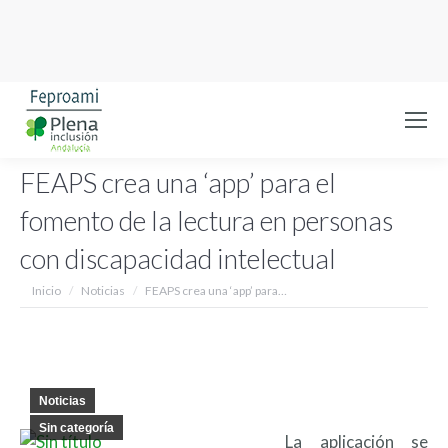
FEAPS crea una ‘app’ para el
fomento de la lectura en personas
con discapacidad intelectual
Estás aquí:
Inicio
Noticias
FEAPS crea una ‘app’ para…
Noticias
Sin categoría
La aplicación se