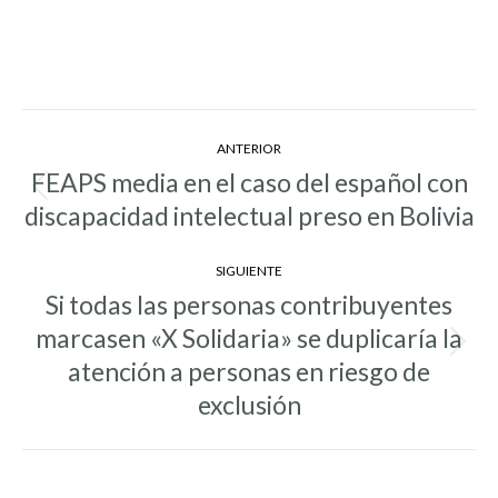
Navegación
ANTERIOR
entre
FEAPS media en el caso del español con
Entrada
entradas
discapacidad intelectual preso en Bolivia
anterior:
SIGUIENTE
Si todas las personas contribuyentes
marcasen «X Solidaria» se duplicaría la
Entrada
atención a personas en riesgo de
siguiente:
exclusión