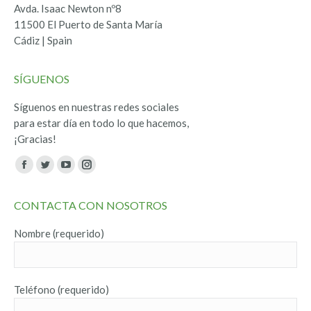
Avda. Isaac Newton nº8
11500 El Puerto de Santa María
Cádiz | Spain
SÍGUENOS
Síguenos en nuestras redes sociales
para estar día en todo lo que hacemos,
¡Gracias!
Encuéntranos en:
Facebook
Twitter
YouTube
Instagram
page
page
page
page
CONTACTA CON NOSOTROS
opens
opens
opens
opens
in
in
in
in
Nombre (requerido)
new
new
new
new
window
window
window
window
Teléfono (requerido)