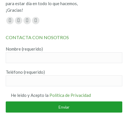
para estar día en todo lo que hacemos,
¡Gracias!
Encuéntranos en:
Facebook
Twitter
YouTube
Instagram
page
page
page
page
CONTACTA CON NOSOTROS
opens
opens
opens
opens
in
in
in
in
Nombre (requerido)
new
new
new
new
window
window
window
window
Teléfono (requerido)
He leido y Acepto la
Política de Privacidad