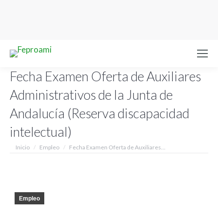
Fecha Examen Oferta de Auxiliares
Administrativos de la Junta de
Andalucía (Reserva discapacidad
intelectual)
Estás aquí:
Inicio
Empleo
Fecha Examen Oferta de Auxiliares…
Empleo