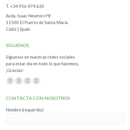
T. +34 956 474 620
Avda. Isaac Newton nº8
11500 El Puerto de Santa María
Cádiz | Spain
SÍGUENOS
Síguenos en nuestras redes sociales
para estar día en todo lo que hacemos,
¡Gracias!
Encuéntranos en:
Facebook
Twitter
YouTube
Instagram
page
page
page
page
CONTACTA CON NOSOTROS
opens
opens
opens
opens
in
in
in
in
Nombre (requerido)
new
new
new
new
window
window
window
window