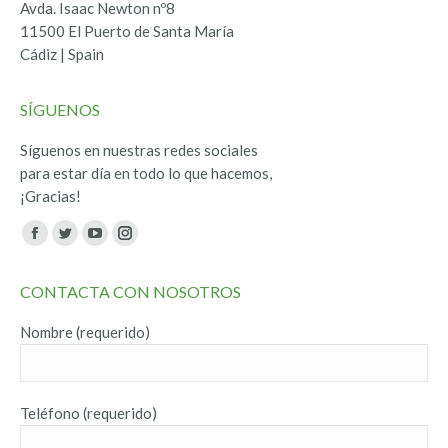
Avda. Isaac Newton nº8
11500 El Puerto de Santa María
Cádiz | Spain
SÍGUENOS
Síguenos en nuestras redes sociales
para estar día en todo lo que hacemos,
¡Gracias!
Encuéntranos en:
Facebook
Twitter
YouTube
Instagram
page
page
page
page
CONTACTA CON NOSOTROS
opens
opens
opens
opens
in
in
in
in
Nombre (requerido)
new
new
new
new
window
window
window
window
Teléfono (requerido)