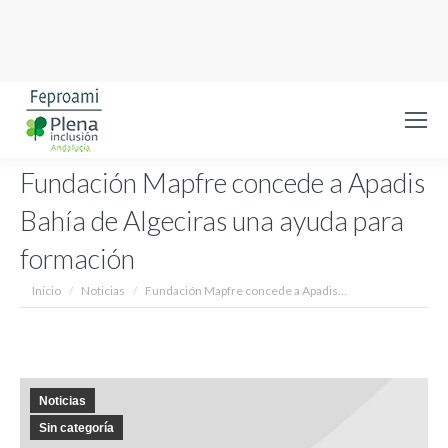
Fundación Mapfre concede a Apadis
Bahía de Algeciras una ayuda para
formación
Estás aquí:
Inicio
Noticias
Fundación Mapfre concede a Apadis…
Noticias
Sin categoría