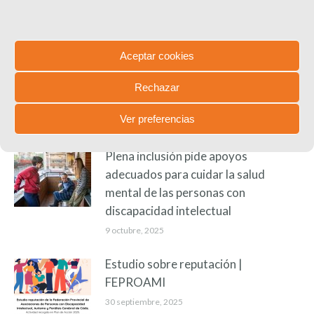
Celebrado el taller de IA aplicado al
Aceptar cookies
ámbito laboral de personas con
discapacidad intelectual o del
Rechazar
desarrollo
Ver preferencias
18 noviembre, 2025
Plena inclusión pide apoyos
adecuados para cuidar la salud
mental de las personas con
discapacidad intelectual
9 octubre, 2025
Estudio sobre reputación |
FEPROAMI
30 septiembre, 2025