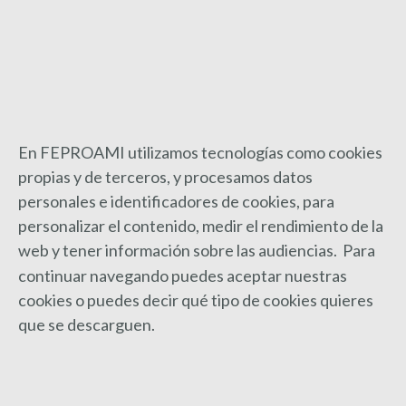
entre
Calidad en Centros de Día y
Entrada
entradas
Residenciales
anterior:
SIGUIENTE
¡Ya están disponibles los Cursos del
programa Abierto 2013 de la fundación
En FEPROAMI utilizamos tecnologías como cookies
Entrada
propias y de terceros, y procesamos datos
Luis Vives, dirigidos a ONG, sus
siguiente:
personales e identificadores de cookies, para
trabajadores y voluntarios
personalizar el contenido, medir el rendimiento de la
web y
tener información sobre las audiencias. Para
continuar navegando puedes aceptar nuestras
cookies o puedes decir qué tipo de cookies quieres
Post Relacionados
que se descarguen.
Campaña X Solidaria 2026
25 marzo, 2026