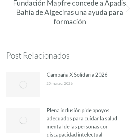
Fundación Mapfre concede a Apadis
Bahía de Algeciras una ayuda para
Entrada
siguiente:
formación
Post Relacionados
Campaña X Solidaria 2026
25 marzo, 2026
Plena inclusión pide apoyos
adecuados para cuidar la salud
mental de las personas con
discapacidad intelectual