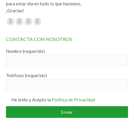
para estar día en todo lo que hacemos,
¡Gracias!
Encuéntranos en:
Facebook
Twitter
YouTube
Instagram
page
page
page
page
CONTACTA CON NOSOTROS
opens
opens
opens
opens
in
in
in
in
Nombre (requerido)
new
new
new
new
window
window
window
window
Teléfono (requerido)
He leido y Acepto la
Política de Privacidad