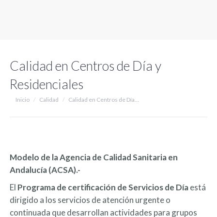
Calidad en Centros de Día y
Residenciales
Estás aquí:
Inicio
Calidad
Calidad en Centros de Día…
Modelo de la Agencia de Calidad Sanitaria en
Andalucía (ACSA).-
El
P
rograma de certificación de Servicios de Día
está
dirigido a los servicios de atención urgente o
continuada que desarrollan actividades para grupos