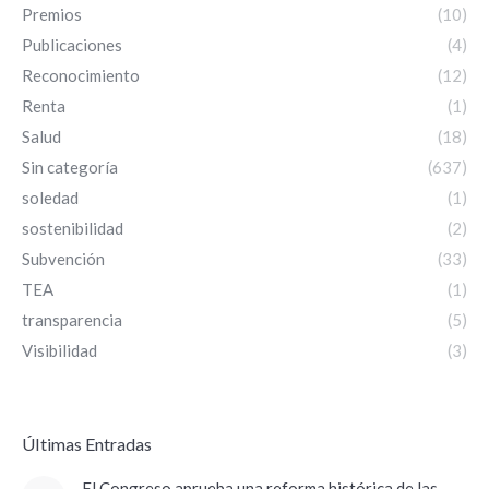
Premios
(10)
Publicaciones
(4)
Reconocimiento
(12)
Renta
(1)
Salud
(18)
Sin categoría
(637)
soledad
(1)
sostenibilidad
(2)
Subvención
(33)
TEA
(1)
transparencia
(5)
Visibilidad
(3)
ÚItimas Entradas
El Congreso aprueba una reforma histórica de las