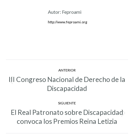
Autor:
Feproami
http://www.feproami.org
Navegación
ANTERIOR
entre
III Congreso Nacional de Derecho de la
Entrada
entradas
Discapacidad
anterior:
SIGUIENTE
El Real Patronato sobre Discapacidad
Entrada
convoca los Premios Reina Letizia
siguiente: