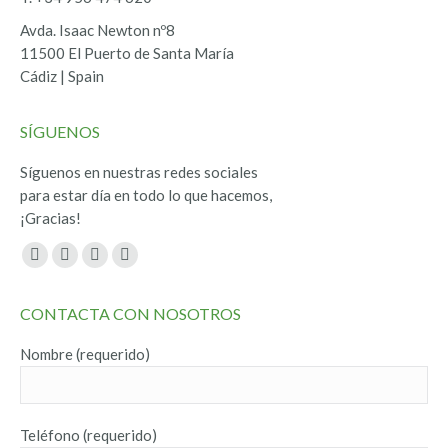
Avda. Isaac Newton nº8
11500 El Puerto de Santa María
Cádiz | Spain
SÍGUENOS
Síguenos en nuestras redes sociales
para estar día en todo lo que hacemos,
¡Gracias!
Encuéntranos en:
Facebook
Twitter
YouTube
Instagram
page
page
page
page
CONTACTA CON NOSOTROS
opens
opens
opens
opens
in
in
in
in
Nombre (requerido)
new
new
new
new
window
window
window
window
Teléfono (requerido)