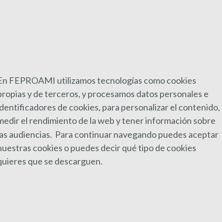
En FEPROAMI utilizamos tecnologías como cookies
propias y de terceros, y procesamos datos personales e
identificadores de cookies, para personalizar el contenido,
medir el rendimiento de la web y
tener información sobre
SIGUIENTE
las audiencias. Para continuar navegando puedes aceptar
Convocatoria Empleo Público
nuestras cookies o puedes decir qué tipo de cookies
Junta Andalucía | Auxiliar
Entrada
quieres que se descarguen.
siguiente:
Administrativo DI