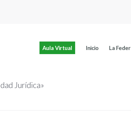
Aula Virtual
Inicio
La Feder
Aula Virtual
Inicio
La Feder
dad Jurídica»