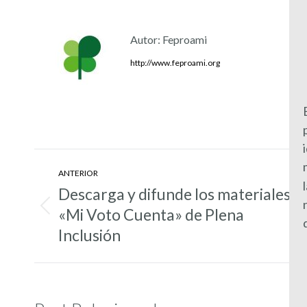
Autor:
Feproami
http://www.feproami.org
Navegación
ANTERIOR
entre
Descarga y difunde los materiales
entradas
«Mi Voto Cuenta» de Plena
Entrada
anterior:
Inclusión