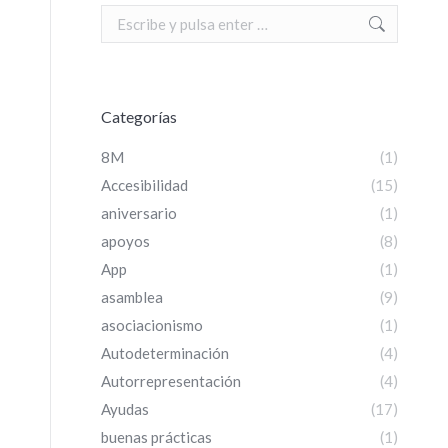
Search:
Categorías
8M
(1)
Accesibilidad
(15)
aniversario
(1)
apoyos
(8)
App
(1)
asamblea
(9)
asociacionismo
(1)
Autodeterminación
(4)
Autorrepresentación
(4)
Ayudas
(17)
buenas prácticas
(1)