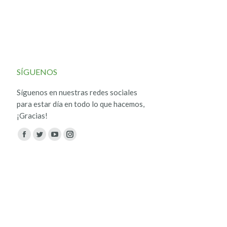
SÍGUENOS
Síguenos en nuestras redes sociales
para estar día en todo lo que hacemos,
¡Gracias!
Encuéntranos en:
Facebook
Twitter
YouTube
Instagram
page
page
page
page
opens
opens
opens
opens
in
in
in
in
new
new
new
new
window
window
window
window