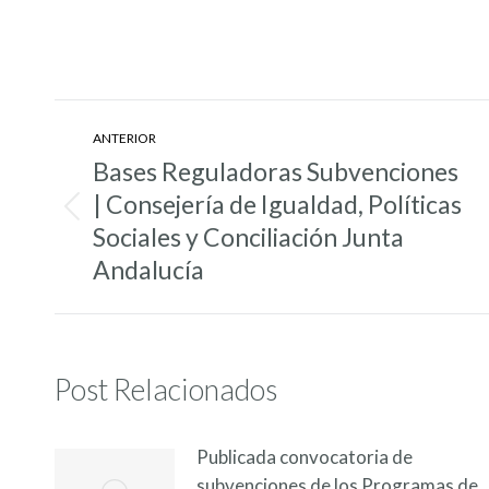
Navegación
ANTERIOR
entre
Bases Reguladoras Subvenciones
entradas
| Consejería de Igualdad, Políticas
Entrada
Sociales y Conciliación Junta
anterior:
Andalucía
Post Relacionados
Publicada convocatoria de
subvenciones de los Programas de