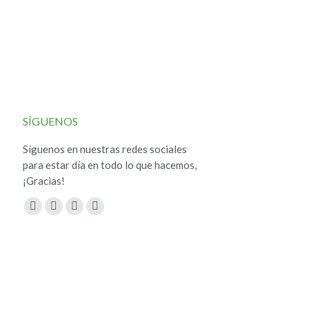
SÍGUENOS
Síguenos en nuestras redes sociales
para estar día en todo lo que hacemos,
¡Gracias!
Encuéntranos en:
Facebook
Twitter
YouTube
Instagram
page
page
page
page
opens
opens
opens
opens
in
in
in
in
new
new
new
new
window
window
window
window