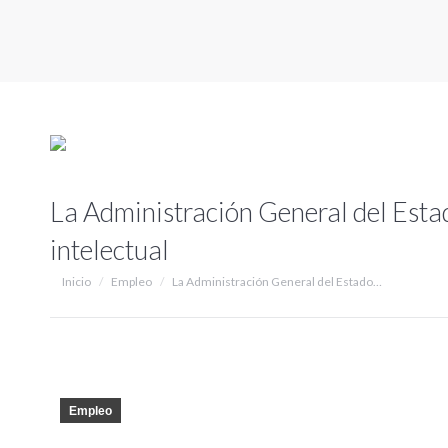
La Administración General del Esta
intelectual
Estás aquí:
Inicio
Empleo
La Administración General del Estado…
Empleo