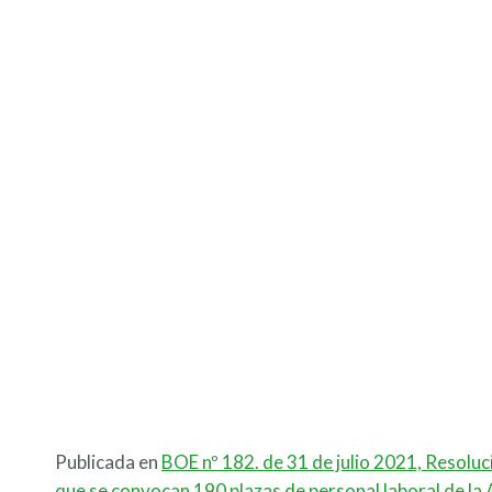
Publicada en
BOE nº 182. de 31 de julio 2021, Resoluci
que se convocan 190 plazas de personal laboral de la