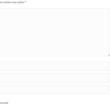
idos están marcados
*
omment.