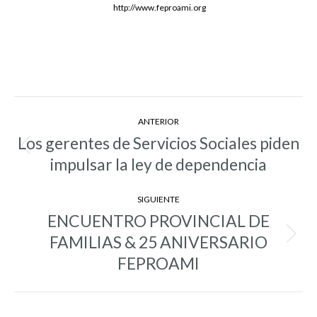
http://www.feproami.org
Navegación
ANTERIOR
entre
Los gerentes de Servicios Sociales piden
Entrada
entradas
impulsar la ley de dependencia
anterior:
SIGUIENTE
ENCUENTRO PROVINCIAL DE
FAMILIAS & 25 ANIVERSARIO
Entrada
siguiente:
FEPROAMI