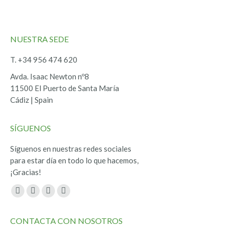
NUESTRA SEDE
T. +34 956 474 620
Avda. Isaac Newton nº8
11500 El Puerto de Santa María
Cádiz | Spain
SÍGUENOS
Síguenos en nuestras redes sociales
para estar día en todo lo que hacemos,
¡Gracias!
Encuéntranos en:
Facebook
Twitter
YouTube
Instagram
page
page
page
page
CONTACTA CON NOSOTROS
opens
opens
opens
opens