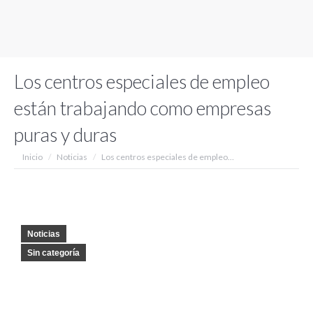
Los centros especiales de empleo
están trabajando como empresas
puras y duras
Estás aquí:
Inicio
Noticias
Los centros especiales de empleo…
Noticias
Sin categoría