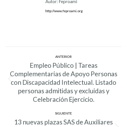
Autor:
Feproami
http://www.feproami.org
Navegación
ANTERIOR
entre
Empleo Público | Tareas
entradas
Complementarias de Apoyo Personas
con Discapacidad Intelectual. Listado
Entrada
anterior:
personas admitidas y excluidas y
Celebración Ejercicio.
SIGUIENTE
13 nuevas plazas SAS de Auxiliares