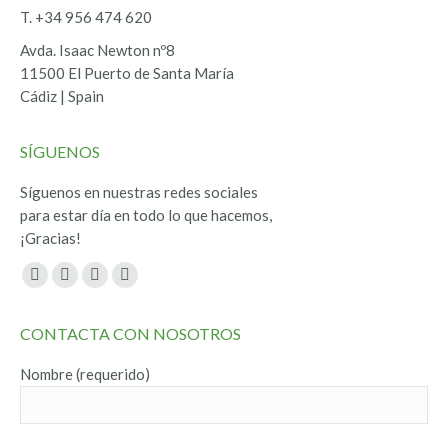
T. +34 956 474 620
Avda. Isaac Newton nº8
11500 El Puerto de Santa María
Cádiz | Spain
SÍGUENOS
Síguenos en nuestras redes sociales
para estar día en todo lo que hacemos,
¡Gracias!
Encuéntranos en:
Facebook
Twitter
YouTube
Instagram
page
page
page
page
CONTACTA CON NOSOTROS
opens
opens
opens
opens
in
in
in
in
Nombre (requerido)
new
new
new
new
window
window
window
window