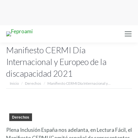
Manifiesto CERMI Día
Internacional y Europeo de la
discapacidad 2021
Estás aquí:
Inicio
Derechos
Manifiesto CERMI Día Internacional y…
Derechos
Plena Inclusión España nos adelanta, en Lectura Fácil, el
Manifiesto CERMI (Comité español de representantes