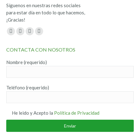
Síguenos en nuestras redes sociales
para estar día en todo lo que hacemos,
¡Gracias!
Encuéntranos en:
Facebook
Twitter
YouTube
Instagram
page
page
page
page
CONTACTA CON NOSOTROS
opens
opens
opens
opens
in
in
in
in
Nombre (requerido)
new
new
new
new
window
window
window
window
Teléfono (requerido)
He leido y Acepto la
Política de Privacidad