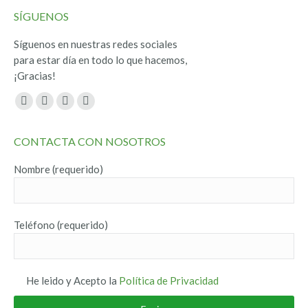
SÍGUENOS
Síguenos en nuestras redes sociales
para estar día en todo lo que hacemos,
¡Gracias!
Encuéntranos en:
Facebook
Twitter
YouTube
Instagram
page
page
page
page
CONTACTA CON NOSOTROS
opens
opens
opens
opens
in
in
in
in
Nombre (requerido)
new
new
new
new
window
window
window
window
Teléfono (requerido)
He leido y Acepto la
Política de Privacidad