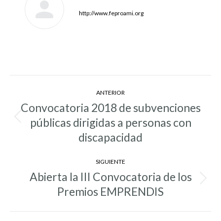
http://www.feproami.org
Navegación
ANTERIOR
entre
Convocatoria 2018 de subvenciones
entradas
públicas dirigidas a personas con
Entrada
anterior:
discapacidad
SIGUIENTE
Abierta la III Convocatoria de los
Entrada
Premios EMPRENDIS
siguiente: