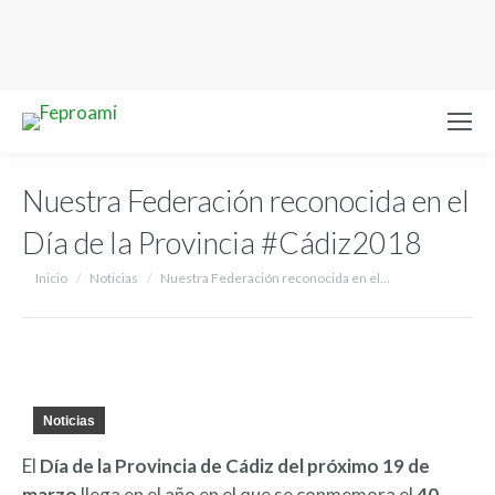
Nuestra Federación reconocida en el
Día de la Provincia #Cádiz2018
Estás aquí:
Inicio
Noticias
Nuestra Federación reconocida en el…
Noticias
El
Día de la Provincia de Cádiz del próximo 19 de
marzo
llega en el año en el que se conmemora el
40