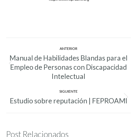
Navegación
ANTERIOR
entre
Manual de Habilidades Blandas para el
entradas
Empleo de Personas con Discapacidad
Entrada
anterior:
Intelectual
SIGUIENTE
Estudio sobre reputación | FEPROAMI
Entrada
siguiente:
Post Relacionados