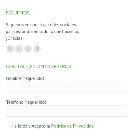
SÍGUENOS
Síguenos en nuestras redes sociales
para estar día en todo lo que hacemos,
¡Gracias!
Encuéntranos en:
Facebook
Twitter
YouTube
Instagram
page
page
page
page
CONTACTA CON NOSOTROS
opens
opens
opens
opens
in
in
in
in
Nombre (requerido)
new
new
new
new
window
window
window
window
Teléfono (requerido)
He leido y Acepto la
Política de Privacidad